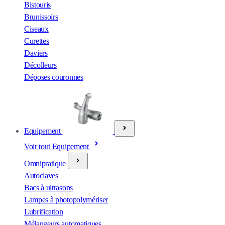
Bistouris
Brunissoirs
Ciseaux
Curettes
Daviers
Décolleurs
Déposes couronnes
Equipement
Voir tout Equipement
Omnipratique
Autoclaves
Bacs à ultrasons
Lampes à photopolymériser
Lubrification
Mélangeurs automatiques