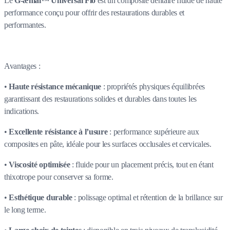
Le
G-ænial™ Universal Flo
est un composite dentaire fluide de haute
performance conçu pour offrir des restaurations durables et
performantes.
Avantages :
•
Haute résistance mécanique
: propriétés physiques équilibrées
garantissant des restaurations solides et durables dans toutes les
indications.
•
Excellente résistance à l’usure
: performance supérieure aux
composites en pâte, idéale pour les surfaces occlusales et cervicales.
•
Viscosité optimisée
: fluide pour un placement précis, tout en étant
thixotrope pour conserver sa forme.
•
Esthétique durable
: polissage optimal et rétention de la brillance sur
le long terme.