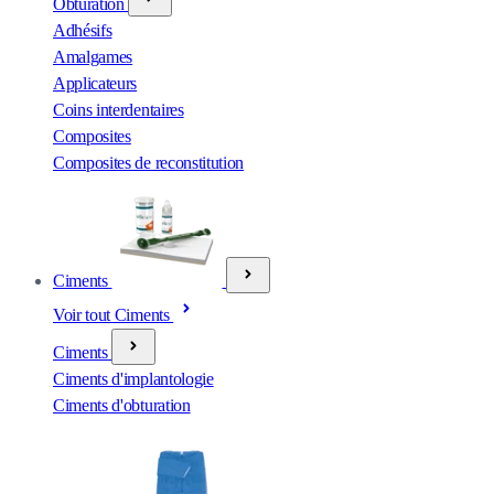
Obturation
Adhésifs
Amalgames
Applicateurs
Coins interdentaires
Composites
Composites de reconstitution
Ciments
Voir tout Ciments
Ciments
Ciments d'implantologie
Ciments d'obturation