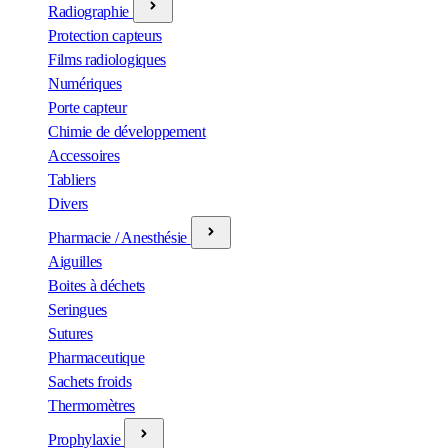
Radiographie
Protection capteurs
Films radiologiques
Numériques
Porte capteur
Chimie de développement
Accessoires
Tabliers
Divers
Pharmacie / Anesthésie
Aiguilles
Boites à déchets
Seringues
Sutures
Pharmaceutique
Sachets froids
Thermomètres
Prophylaxie