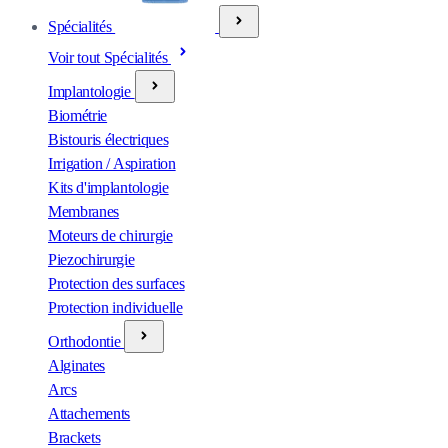
Spécialités
Voir tout Spécialités
Implantologie
Biométrie
Bistouris électriques
Irrigation / Aspiration
Kits d'implantologie
Membranes
Moteurs de chirurgie
Piezochirurgie
Protection des surfaces
Protection individuelle
Orthodontie
Alginates
Arcs
Attachements
Brackets