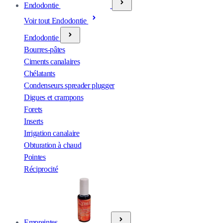
Endodontie
Voir tout Endodontie
Endodontie
Bourres-pâtes
Ciments canalaires
Chélatants
Condenseurs spreader plugger
Digues et crampons
Forets
Inserts
Irrigation canalaire
Obturation à chaud
Pointes
Réciprocité
Empreintes