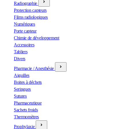
Radiographie
Protection capteurs
Films radiologiques
Numériques
Porte capteur
Chimie de développement
Accessoires
Tabliers
Divers
Pharmacie / Anesthésie
Aiguilles
Boites à déchets
Seringues
Sutures
Pharmaceutique
Sachets froids
Thermomètres
Prophylaxie