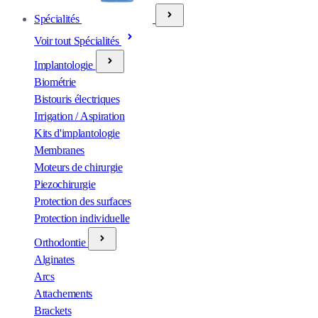
Spécialités
Voir tout Spécialités
Implantologie
Biométrie
Bistouris électriques
Irrigation / Aspiration
Kits d'implantologie
Membranes
Moteurs de chirurgie
Piezochirurgie
Protection des surfaces
Protection individuelle
Orthodontie
Alginates
Arcs
Attachements
Brackets