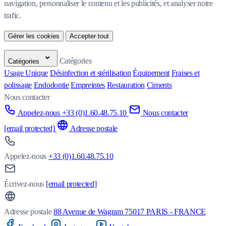
navigation, personnaliser le contenu et les publicités, et analyser notre 
trafic.
Gérer les cookies
Accepter tout
Catégories
Catégories
Usage Unique
Désinfection et stérilisation
Équipement
Fraises et
polissage
Endodontie
Empreintes
Restauration
Ciments
Nous contacter
Appelez-nous +33 (0)1.60.48.75.10
Nous contacter
[email protected]
Adresse postale
Appelez-nous
+33 (0)1.60.48.75.10
Écrivez-nous
[email protected]
Adresse postale
88 Avenue de Wagram 75017 PARIS - FRANCE