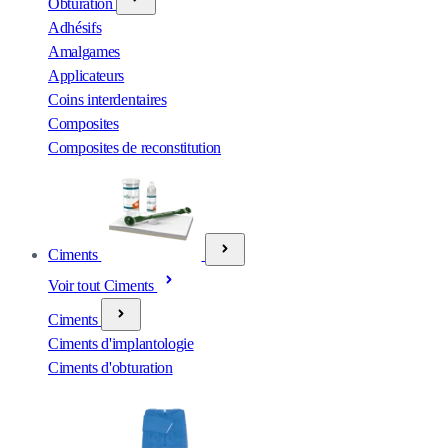
Obturation
Adhésifs
Amalgames
Applicateurs
Coins interdentaires
Composites
Composites de reconstitution
Ciments
Voir tout Ciments
Ciments
Ciments d'implantologie
Ciments d'obturation