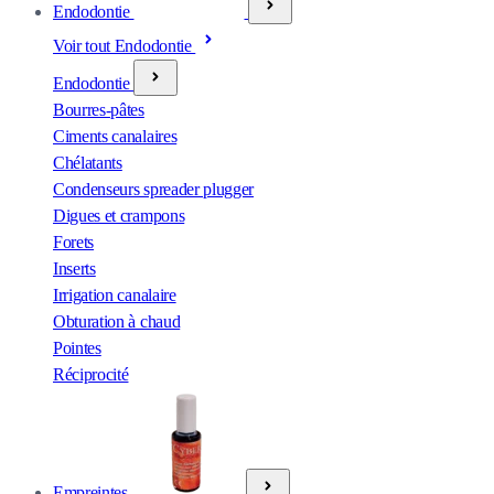
Endodontie
Voir tout Endodontie
Endodontie
Bourres-pâtes
Ciments canalaires
Chélatants
Condenseurs spreader plugger
Digues et crampons
Forets
Inserts
Irrigation canalaire
Obturation à chaud
Pointes
Réciprocité
Empreintes