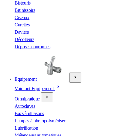
Bistouris
Brunissoirs
Ciseaux
Curettes
Daviers
Décolleurs
Déposes couronnes
Equipement
Voir tout Equipement
Omnipratique
Autoclaves
Bacs à ultrasons
Lampes à photopolymériser
Lubrification
Mélangeurs automatiques