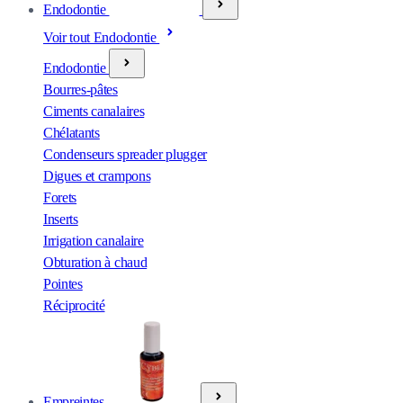
Endodontie
Voir tout Endodontie
Endodontie
Bourres-pâtes
Ciments canalaires
Chélatants
Condenseurs spreader plugger
Digues et crampons
Forets
Inserts
Irrigation canalaire
Obturation à chaud
Pointes
Réciprocité
Empreintes