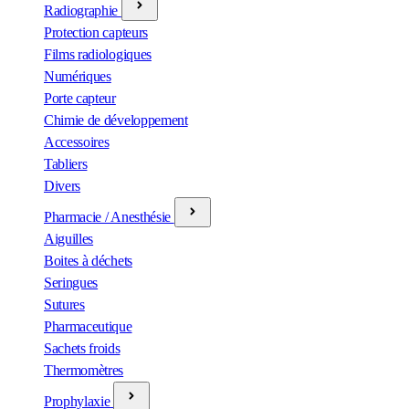
Radiographie
Protection capteurs
Films radiologiques
Numériques
Porte capteur
Chimie de développement
Accessoires
Tabliers
Divers
Pharmacie / Anesthésie
Aiguilles
Boites à déchets
Seringues
Sutures
Pharmaceutique
Sachets froids
Thermomètres
Prophylaxie