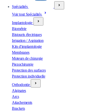
Spécialités
Voir tout Spécialités
Implantologie
Biométrie
Bistouris électriques
Irrigation / Aspiration
Kits d'implantologie
Membranes
Moteurs de chirurgie
Piezochirurgie
Protection des surfaces
Protection individuelle
Orthodontie
Alginates
Arcs
Attachements
Brackets