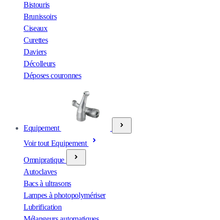
Bistouris
Brunissoirs
Ciseaux
Curettes
Daviers
Décolleurs
Déposes couronnes
Equipement
Voir tout Equipement
Omnipratique
Autoclaves
Bacs à ultrasons
Lampes à photopolymériser
Lubrification
Mélangeurs automatiques