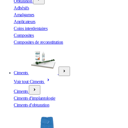
Obturation
Adhésifs
Amalgames
Applicateurs
Coins interdentaires
Composites
Composites de reconstitution
Ciments
Voir tout Ciments
Ciments
Ciments d'implantologie
Ciments d'obturation