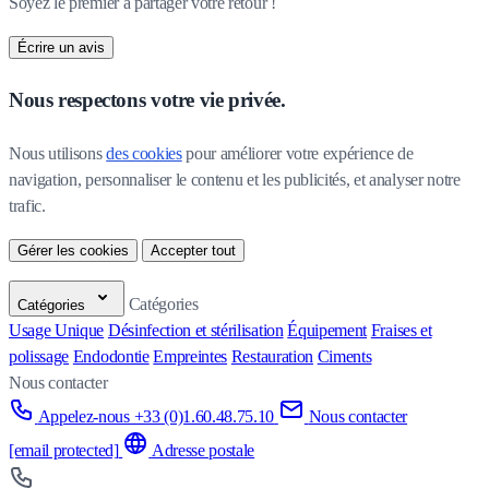
Soyez le premier à partager votre retour !
Écrire un avis
Nous respectons votre vie privée.
Nous utilisons 
des cookies
 pour améliorer votre expérience de 
navigation, personnaliser le contenu et les publicités, et analyser notre 
trafic.
Gérer les cookies
Accepter tout
Catégories
Catégories
Usage Unique
Désinfection et stérilisation
Équipement
Fraises et
polissage
Endodontie
Empreintes
Restauration
Ciments
Nous contacter
Appelez-nous +33 (0)1.60.48.75.10
Nous contacter
[email protected]
Adresse postale