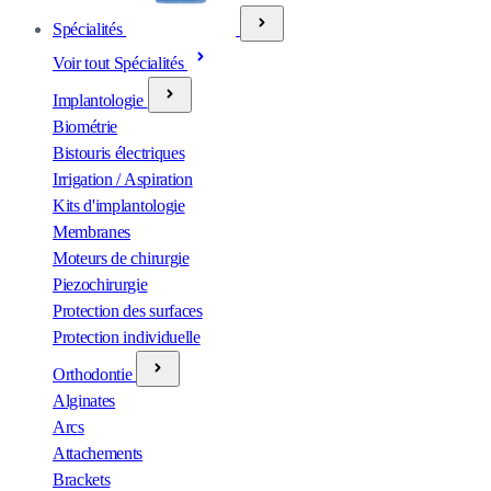
Spécialités
Voir tout Spécialités
Implantologie
Biométrie
Bistouris électriques
Irrigation / Aspiration
Kits d'implantologie
Membranes
Moteurs de chirurgie
Piezochirurgie
Protection des surfaces
Protection individuelle
Orthodontie
Alginates
Arcs
Attachements
Brackets