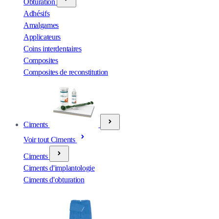
Obturation
Adhésifs
Amalgames
Applicateurs
Coins interdentaires
Composites
Composites de reconstitution
Ciments
Voir tout Ciments
Ciments
Ciments d'implantologie
Ciments d'obturation