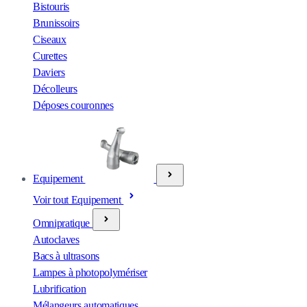
Bistouris
Brunissoirs
Ciseaux
Curettes
Daviers
Décolleurs
Déposes couronnes
Equipement
Voir tout Equipement
Omnipratique
Autoclaves
Bacs à ultrasons
Lampes à photopolymériser
Lubrification
Mélangeurs automatiques