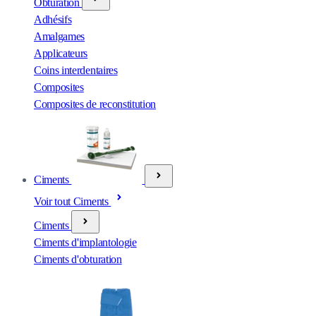
Obturation
Adhésifs
Amalgames
Applicateurs
Coins interdentaires
Composites
Composites de reconstitution
Ciments
Voir tout Ciments
Ciments
Ciments d'implantologie
Ciments d'obturation