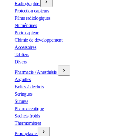
Radiographie
Protection capteurs
Films radiologiques
Numériques
Porte capteur
Chimie de développement
Accessoires
Tabliers
Divers
Pharmacie / Anesthésie
Aiguilles
Boites à déchets
Seringues
Sutures
Pharmaceutique
Sachets froids
Thermomètres
Prophylaxie