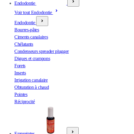
Endodontie
Voir tout Endodontie
Endodontie
Bourres-pâtes
Ciments canalaires
Chélatants
Condenseurs spreader plugger
Digues et crampons
Forets
Inserts
Irrigation canalaire
Obturation à chaud
Pointes
Réciprocité
Empreintes