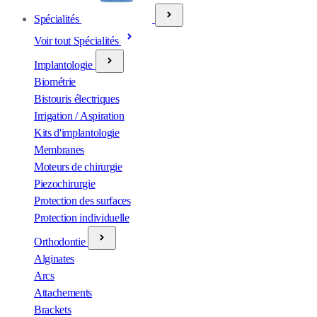
Spécialités
Voir tout Spécialités
Implantologie
Biométrie
Bistouris électriques
Irrigation / Aspiration
Kits d'implantologie
Membranes
Moteurs de chirurgie
Piezochirurgie
Protection des surfaces
Protection individuelle
Orthodontie
Alginates
Arcs
Attachements
Brackets