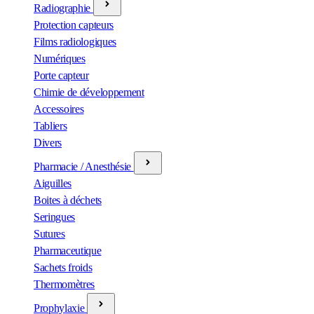
Radiographie
Protection capteurs
Films radiologiques
Numériques
Porte capteur
Chimie de développement
Accessoires
Tabliers
Divers
Pharmacie / Anesthésie
Aiguilles
Boites à déchets
Seringues
Sutures
Pharmaceutique
Sachets froids
Thermomètres
Prophylaxie