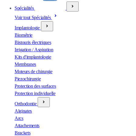
Spécialités
Voir tout Spécialités
Implantologie
Biométrie
Bistouris électriques
Irrigation / Aspiration
Kits d'implantologie
Membranes
Moteurs de chirurgie
Piezochirurgie
Protection des surfaces
Protection individuelle
Orthodontie
Alginates
Arcs
Attachements
Brackets