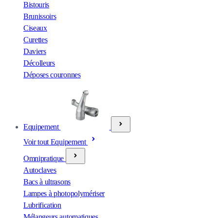
Bistouris
Brunissoirs
Ciseaux
Curettes
Daviers
Décolleurs
Déposes couronnes
Equipement
Voir tout Equipement
Omnipratique
Autoclaves
Bacs à ultrasons
Lampes à photopolymériser
Lubrification
Mélangeurs automatiques