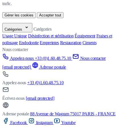
trafic.
Gérer les cookies
Accepter tout
Catégories
Catégories
Usage Unique
Désinfection et stérilisation
Équipement
Fraises et
polissage
Endodontie
Empreintes
Restauration
Ciments
Nous contacter
Appelez-nous +33 (0)1.60.48.75.10
Nous contacter
[email protected]
Adresse postale
Appelez-nous
+33 (0)1.60.48.75.10
Écrivez-nous
[email protected]
Adresse postale
88 Avenue de Wagram 75017 PARIS - FRANCE
Facebook
Instagram
Youtube