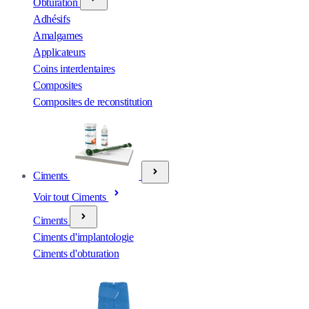
Obturation
Adhésifs
Amalgames
Applicateurs
Coins interdentaires
Composites
Composites de reconstitution
Ciments
Voir tout Ciments
Ciments
Ciments d'implantologie
Ciments d'obturation