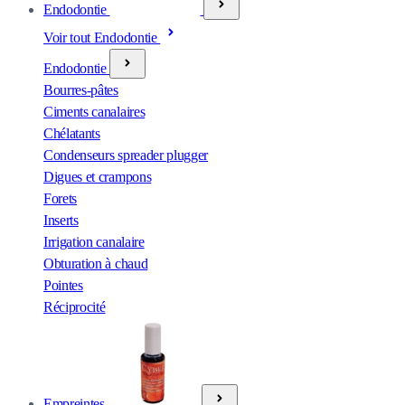
Endodontie
Voir tout Endodontie
Endodontie
Bourres-pâtes
Ciments canalaires
Chélatants
Condenseurs spreader plugger
Digues et crampons
Forets
Inserts
Irrigation canalaire
Obturation à chaud
Pointes
Réciprocité
Empreintes