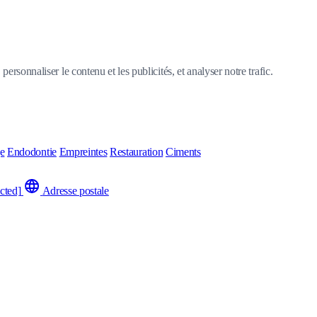
ersonnaliser le contenu et les publicités, et analyser notre trafic.
ge
Endodontie
Empreintes
Restauration
Ciments
cted]
Adresse postale