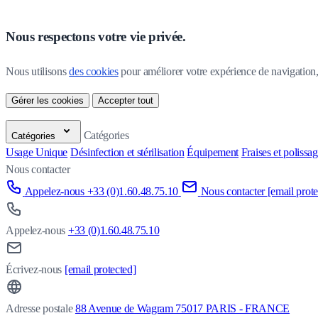
Nous respectons votre vie privée.
Nous utilisons 
des cookies
 pour améliorer votre expérience de navigation, p
Gérer les cookies
Accepter tout
Catégories
Catégories
Usage Unique
Désinfection et stérilisation
Équipement
Fraises et polissa
Nous contacter
Appelez-nous +33 (0)1.60.48.75.10
Nous contacter
[email prote
Appelez-nous
+33 (0)1.60.48.75.10
Écrivez-nous
[email protected]
Adresse postale
88 Avenue de Wagram 75017 PARIS - FRANCE