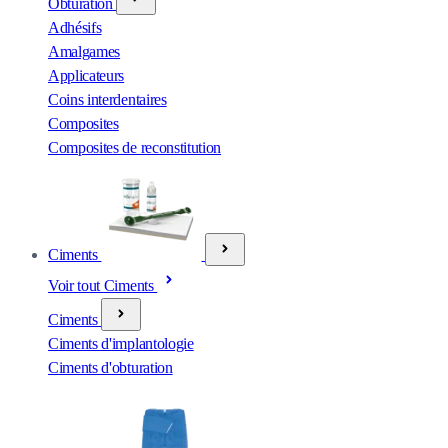
Obturation
Adhésifs
Amalgames
Applicateurs
Coins interdentaires
Composites
Composites de reconstitution
Ciments
Voir tout Ciments
Ciments
Ciments d'implantologie
Ciments d'obturation