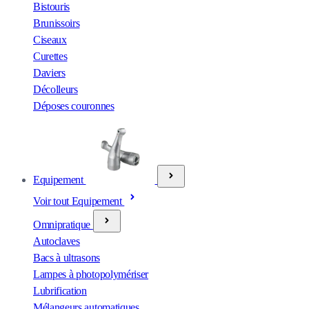
Bistouris
Brunissoirs
Ciseaux
Curettes
Daviers
Décolleurs
Déposes couronnes
Equipement
Voir tout Equipement
Omnipratique
Autoclaves
Bacs à ultrasons
Lampes à photopolymériser
Lubrification
Mélangeurs automatiques