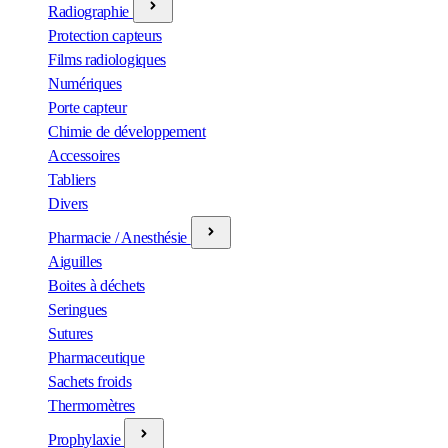
Radiographie
Protection capteurs
Films radiologiques
Numériques
Porte capteur
Chimie de développement
Accessoires
Tabliers
Divers
Pharmacie / Anesthésie
Aiguilles
Boites à déchets
Seringues
Sutures
Pharmaceutique
Sachets froids
Thermomètres
Prophylaxie