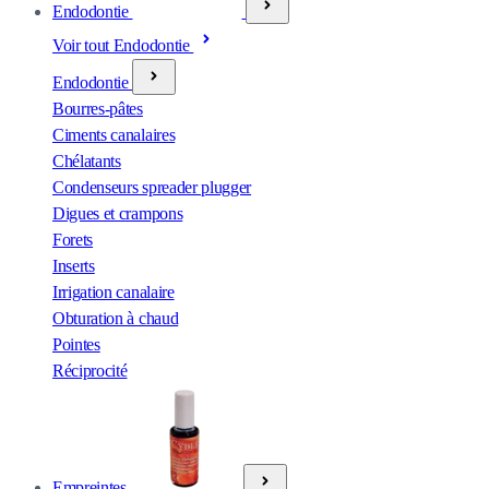
Endodontie
Voir tout Endodontie
Endodontie
Bourres-pâtes
Ciments canalaires
Chélatants
Condenseurs spreader plugger
Digues et crampons
Forets
Inserts
Irrigation canalaire
Obturation à chaud
Pointes
Réciprocité
Empreintes