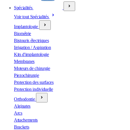
Spécialités
Voir tout Spécialités
Implantologie
Biométrie
Bistouris électriques
Irrigation / Aspiration
Kits d'implantologie
Membranes
Moteurs de chirurgie
Piezochirurgie
Protection des surfaces
Protection individuelle
Orthodontie
Alginates
Arcs
Attachements
Brackets