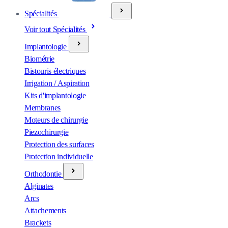
Spécialités
Voir tout Spécialités
Implantologie
Biométrie
Bistouris électriques
Irrigation / Aspiration
Kits d'implantologie
Membranes
Moteurs de chirurgie
Piezochirurgie
Protection des surfaces
Protection individuelle
Orthodontie
Alginates
Arcs
Attachements
Brackets