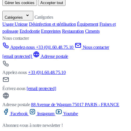
Gérer les cookies
Accepter tout
Catégories
Catégories
Usage Unique
Désinfection et stérilisation
Équipement
Fraises et
polissage
Endodontie
Empreintes
Restauration
Ciments
Nous contacter
Appelez-nous +33 (0)1.60.48.75.10
Nous contacter
[email protected]
Adresse postale
Appelez-nous
+33 (0)1.60.48.75.10
Écrivez-nous
[email protected]
Adresse postale
88 Avenue de Wagram 75017 PARIS - FRANCE
Facebook
Instagram
Youtube
Abonnez-vous à notre newsletter !