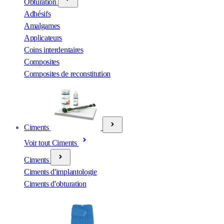
Obturation
Adhésifs
Amalgames
Applicateurs
Coins interdentaires
Composites
Composites de reconstitution
Ciments
Voir tout Ciments
Ciments
Ciments d'implantologie
Ciments d'obturation