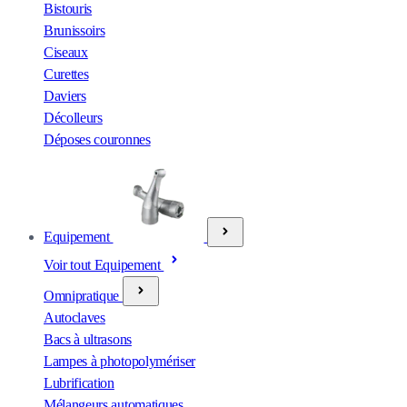
Bistouris
Brunissoirs
Ciseaux
Curettes
Daviers
Décolleurs
Déposes couronnes
Equipement
Voir tout Equipement
Omnipratique
Autoclaves
Bacs à ultrasons
Lampes à photopolymériser
Lubrification
Mélangeurs automatiques