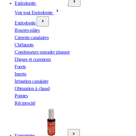
Endodontie
Voir tout Endodontie
Endodontie
Bourres-pâtes
Ciments canalaires
Chélatants
Condenseurs spreader plugger
Digues et crampons
Forets
Inserts
Irrigation canalaire
Obturation à chaud
Pointes
Réciprocité
Empreintes