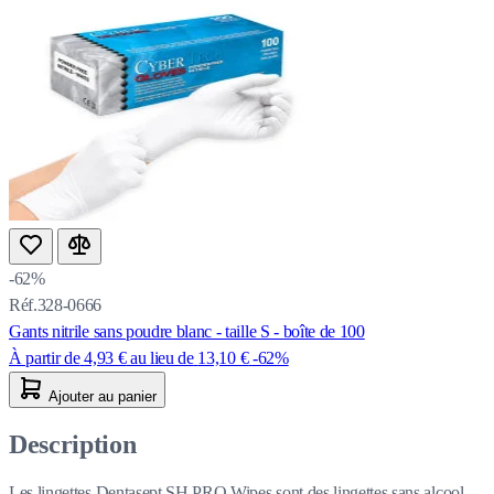
-62%
Réf.328-0666
Gants nitrile sans poudre blanc - taille S - boîte de 100
À partir de
4,93 €
au lieu de
13,10 €
-62%
Ajouter au panier
Description
Les lingettes Dentasept SH PRO Wipes sont des lingettes sans alcool