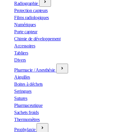
Radiographie
Protection capteurs
Films radiologiques
Numériques
Porte capteur
Chimie de développement
Accessoires
Tabliers
Divers
Pharmacie / Anesthésie
Aiguilles
Boites à déchets
Seringues
Sutures
Pharmaceutique
Sachets froids
Thermomètres
Prophylaxie