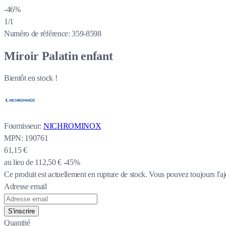
-46%
1/1
Numéro de référence:
359-8598
Miroir Palatin enfant
Bientôt en stock !
Fournisseur:
NICHROMINOX
MPN:
190761
61,15 €
au lieu de
112,50 €
-45%
Ce produit est actuellement en rupture de stock.
Vous pouvez toujours l'aj
Adresse email
S'inscrire
Quantité