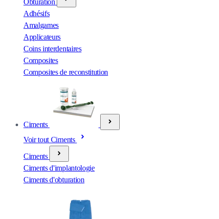
Obturation
Adhésifs
Amalgames
Applicateurs
Coins interdentaires
Composites
Composites de reconstitution
Ciments
Voir tout Ciments
Ciments
Ciments d'implantologie
Ciments d'obturation