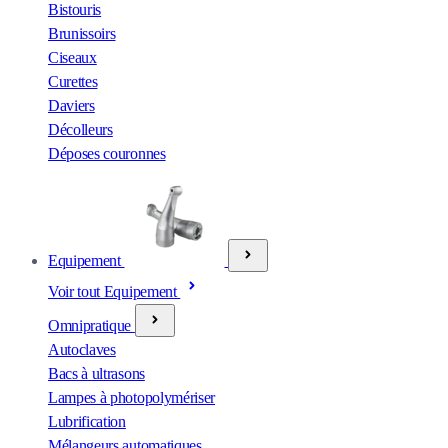
Bistouris
Brunissoirs
Ciseaux
Curettes
Daviers
Décolleurs
Déposes couronnes
Equipement
Voir tout Equipement
Omnipratique
Autoclaves
Bacs à ultrasons
Lampes à photopolymériser
Lubrification
Mélangeurs automatiques