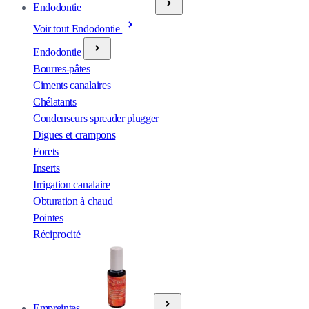
Endodontie
Voir tout Endodontie
Endodontie
Bourres-pâtes
Ciments canalaires
Chélatants
Condenseurs spreader plugger
Digues et crampons
Forets
Inserts
Irrigation canalaire
Obturation à chaud
Pointes
Réciprocité
Empreintes