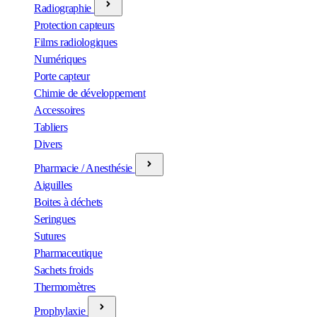
Radiographie
Protection capteurs
Films radiologiques
Numériques
Porte capteur
Chimie de développement
Accessoires
Tabliers
Divers
Pharmacie / Anesthésie
Aiguilles
Boites à déchets
Seringues
Sutures
Pharmaceutique
Sachets froids
Thermomètres
Prophylaxie