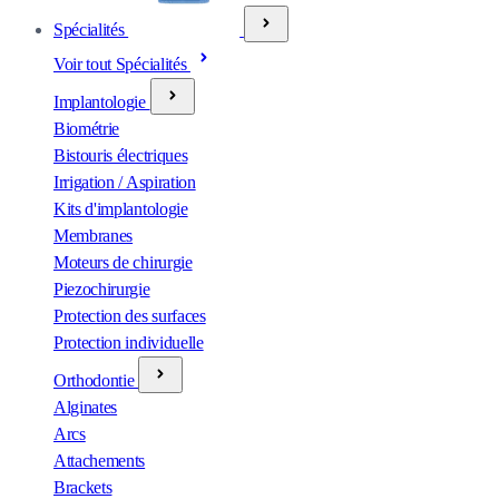
Spécialités
Voir tout Spécialités
Implantologie
Biométrie
Bistouris électriques
Irrigation / Aspiration
Kits d'implantologie
Membranes
Moteurs de chirurgie
Piezochirurgie
Protection des surfaces
Protection individuelle
Orthodontie
Alginates
Arcs
Attachements
Brackets