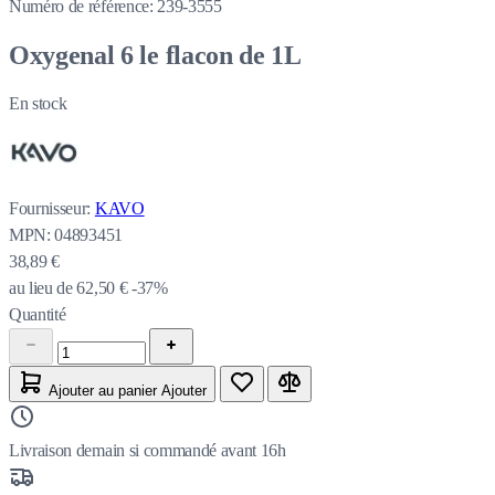
Numéro de référence:
239-3555
Oxygenal 6 le flacon de 1L
En stock
Fournisseur:
KAVO
MPN:
04893451
38,89 €
au lieu de
62,50 €
-37%
Quantité
Ajouter au panier
Ajouter
Livraison demain si commandé avant 16h