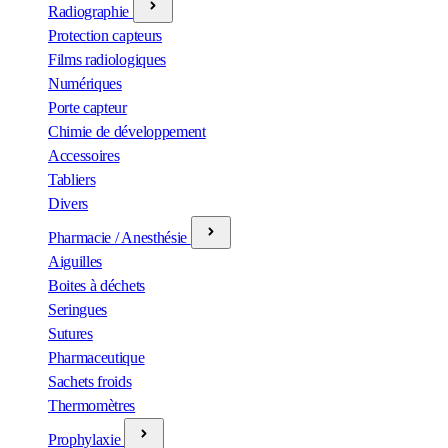
Radiographie
Protection capteurs
Films radiologiques
Numériques
Porte capteur
Chimie de développement
Accessoires
Tabliers
Divers
Pharmacie / Anesthésie
Aiguilles
Boites à déchets
Seringues
Sutures
Pharmaceutique
Sachets froids
Thermomètres
Prophylaxie