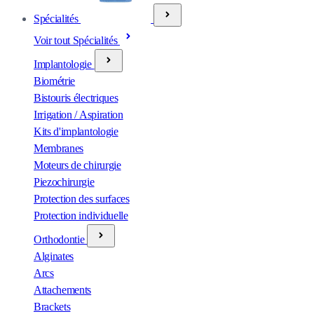
Spécialités
Voir tout Spécialités
Implantologie
Biométrie
Bistouris électriques
Irrigation / Aspiration
Kits d'implantologie
Membranes
Moteurs de chirurgie
Piezochirurgie
Protection des surfaces
Protection individuelle
Orthodontie
Alginates
Arcs
Attachements
Brackets