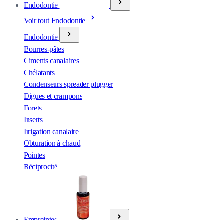
Endodontie
Voir tout Endodontie
Endodontie
Bourres-pâtes
Ciments canalaires
Chélatants
Condenseurs spreader plugger
Digues et crampons
Forets
Inserts
Irrigation canalaire
Obturation à chaud
Pointes
Réciprocité
Empreintes