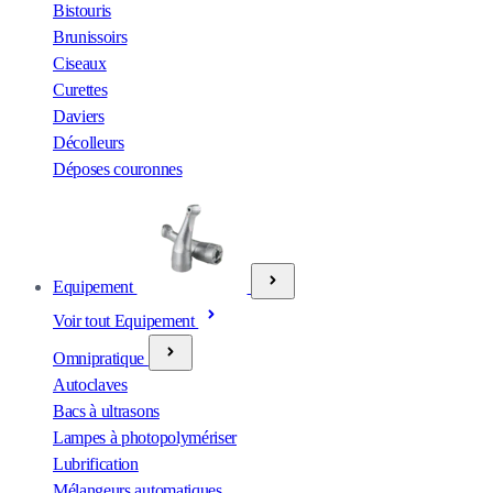
Bistouris
Brunissoirs
Ciseaux
Curettes
Daviers
Décolleurs
Déposes couronnes
Equipement
Voir tout Equipement
Omnipratique
Autoclaves
Bacs à ultrasons
Lampes à photopolymériser
Lubrification
Mélangeurs automatiques