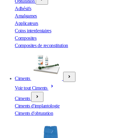
Obturation
Adhésifs
Amalgames
Applicateurs
Coins interdentaires
Composites
Composites de reconstitution
Ciments
Voir tout Ciments
Ciments
Ciments d'implantologie
Ciments d'obturation