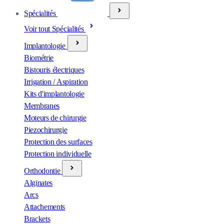
Spécialités
Voir tout Spécialités
Implantologie
Biométrie
Bistouris électriques
Irrigation / Aspiration
Kits d'implantologie
Membranes
Moteurs de chirurgie
Piezochirurgie
Protection des surfaces
Protection individuelle
Orthodontie
Alginates
Arcs
Attachements
Brackets