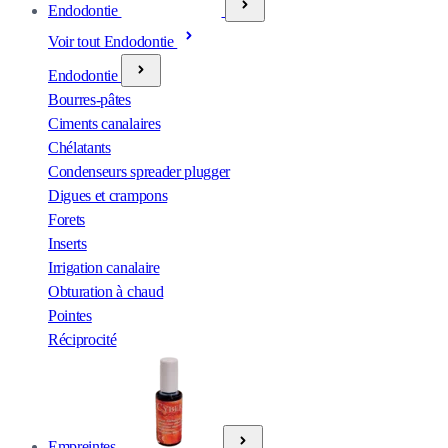
Endodontie
Voir tout Endodontie
Endodontie
Bourres-pâtes
Ciments canalaires
Chélatants
Condenseurs spreader plugger
Digues et crampons
Forets
Inserts
Irrigation canalaire
Obturation à chaud
Pointes
Réciprocité
Empreintes