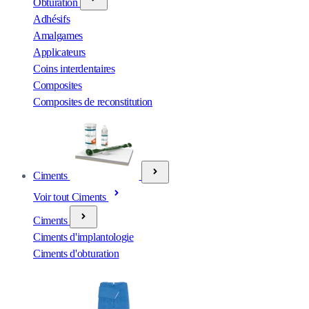
Obturation
Adhésifs
Amalgames
Applicateurs
Coins interdentaires
Composites
Composites de reconstitution
Ciments
Voir tout Ciments
Ciments
Ciments d'implantologie
Ciments d'obturation