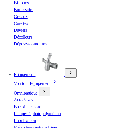
Bistouris
Brunissoirs
Ciseaux
Curettes
Daviers
Décolleurs
Déposes couronnes
Equipement
Voir tout Equipement
Omnipratique
Autoclaves
Bacs à ultrasons
Lampes à photopolymériser
Lubrification
Mélangeurs automatiques