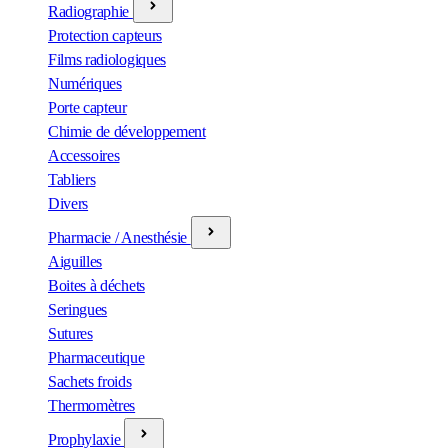
Radiographie
Protection capteurs
Films radiologiques
Numériques
Porte capteur
Chimie de développement
Accessoires
Tabliers
Divers
Pharmacie / Anesthésie
Aiguilles
Boites à déchets
Seringues
Sutures
Pharmaceutique
Sachets froids
Thermomètres
Prophylaxie