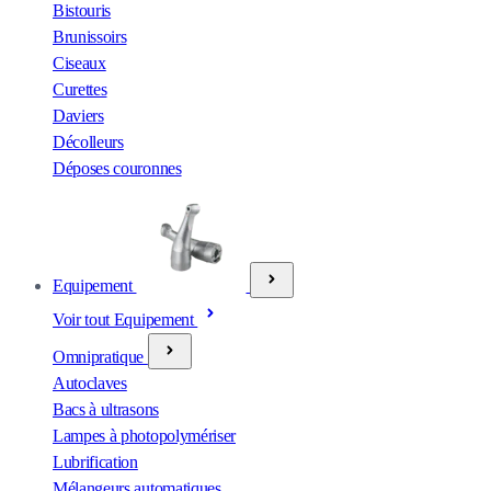
Bistouris
Brunissoirs
Ciseaux
Curettes
Daviers
Décolleurs
Déposes couronnes
Equipement
Voir tout Equipement
Omnipratique
Autoclaves
Bacs à ultrasons
Lampes à photopolymériser
Lubrification
Mélangeurs automatiques