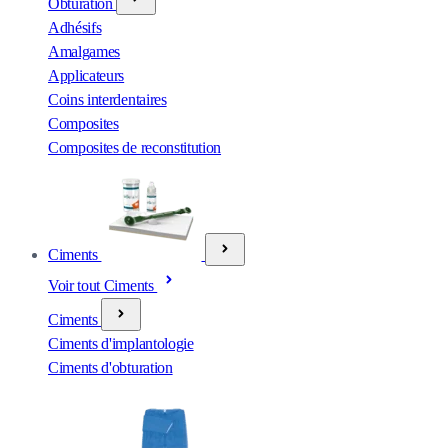
Obturation
Adhésifs
Amalgames
Applicateurs
Coins interdentaires
Composites
Composites de reconstitution
Ciments
Voir tout Ciments
Ciments
Ciments d'implantologie
Ciments d'obturation