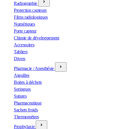
Radiographie
Protection capteurs
Films radiologiques
Numériques
Porte capteur
Chimie de développement
Accessoires
Tabliers
Divers
Pharmacie / Anesthésie
Aiguilles
Boites à déchets
Seringues
Sutures
Pharmaceutique
Sachets froids
Thermomètres
Prophylaxie