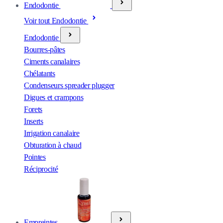
Endodontie
Voir tout Endodontie
Endodontie
Bourres-pâtes
Ciments canalaires
Chélatants
Condenseurs spreader plugger
Digues et crampons
Forets
Inserts
Irrigation canalaire
Obturation à chaud
Pointes
Réciprocité
Empreintes