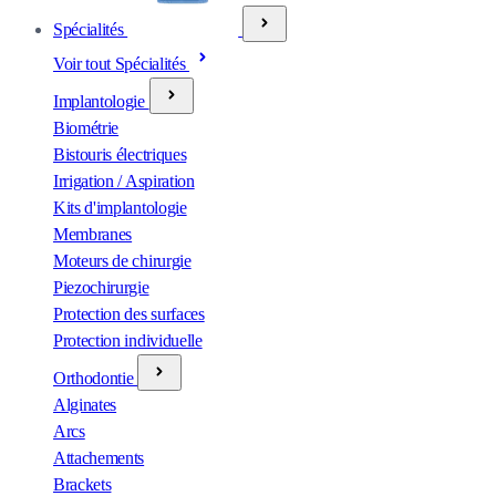
Spécialités
Voir tout Spécialités
Implantologie
Biométrie
Bistouris électriques
Irrigation / Aspiration
Kits d'implantologie
Membranes
Moteurs de chirurgie
Piezochirurgie
Protection des surfaces
Protection individuelle
Orthodontie
Alginates
Arcs
Attachements
Brackets