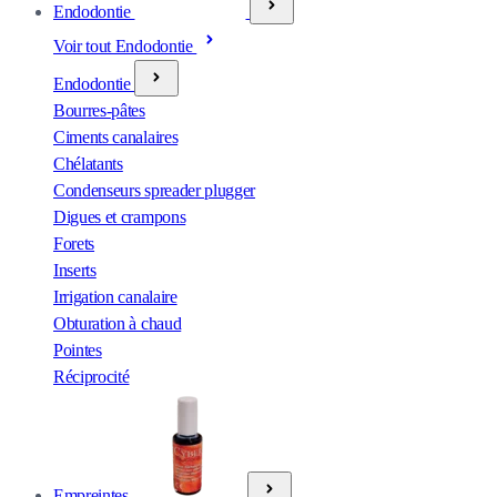
Endodontie
Voir tout Endodontie
Endodontie
Bourres-pâtes
Ciments canalaires
Chélatants
Condenseurs spreader plugger
Digues et crampons
Forets
Inserts
Irrigation canalaire
Obturation à chaud
Pointes
Réciprocité
Empreintes