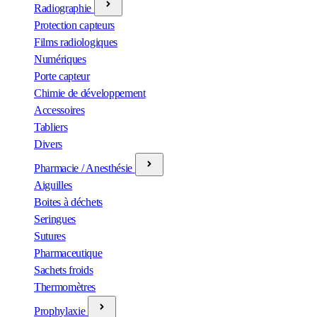
Radiographie
Protection capteurs
Films radiologiques
Numériques
Porte capteur
Chimie de développement
Accessoires
Tabliers
Divers
Pharmacie / Anesthésie
Aiguilles
Boites à déchets
Seringues
Sutures
Pharmaceutique
Sachets froids
Thermomètres
Prophylaxie