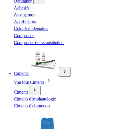
Obturation
Adhésifs
Amalgames
Applicateurs
Coins interdentaires
Composites
Composites de reconstitution
Ciments
Voir tout Ciments
Ciments
Ciments d'implantologie
Ciments d'obturation