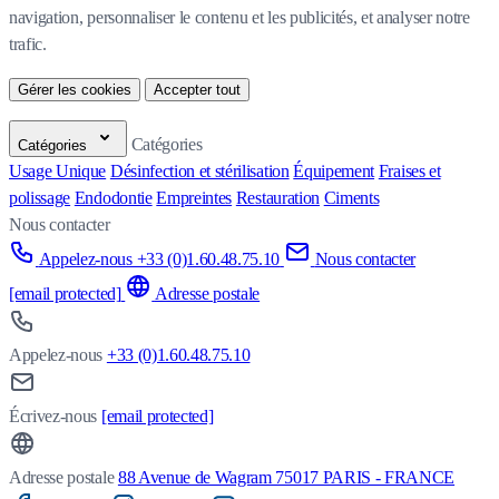
navigation, personnaliser le contenu et les publicités, et analyser notre 
trafic.
Gérer les cookies
Accepter tout
Catégories
Catégories
Usage Unique
Désinfection et stérilisation
Équipement
Fraises et
polissage
Endodontie
Empreintes
Restauration
Ciments
Nous contacter
Appelez-nous +33 (0)1.60.48.75.10
Nous contacter
[email protected]
Adresse postale
Appelez-nous
+33 (0)1.60.48.75.10
Écrivez-nous
[email protected]
Adresse postale
88 Avenue de Wagram 75017 PARIS - FRANCE