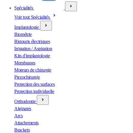
Spécialités
Voir tout Spécialités
Implantologie
Biométrie
Bistouris électriques
Irrigation / Aspiration
Kits d'implantologie
Membranes
Moteurs de chirurgie
Piezochirurgie
Protection des surfaces
Protection individuelle
Orthodontie
Alginates
Arcs
Attachements
Brackets