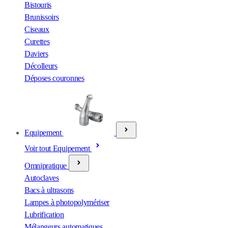
Bistouris
Brunissoirs
Ciseaux
Curettes
Daviers
Décolleurs
Déposes couronnes
Equipement
Voir tout Equipement
Omnipratique
Autoclaves
Bacs à ultrasons
Lampes à photopolymériser
Lubrification
Mélangeurs automatiques