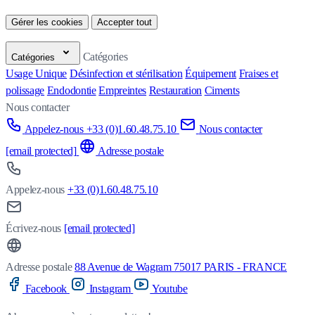
Gérer les cookies
Accepter tout
Catégories
Catégories
Usage Unique
Désinfection et stérilisation
Équipement
Fraises et
polissage
Endodontie
Empreintes
Restauration
Ciments
Nous contacter
Appelez-nous +33 (0)1.60.48.75.10
Nous contacter
[email protected]
Adresse postale
Appelez-nous
+33 (0)1.60.48.75.10
Écrivez-nous
[email protected]
Adresse postale
88 Avenue de Wagram 75017 PARIS - FRANCE
Facebook
Instagram
Youtube