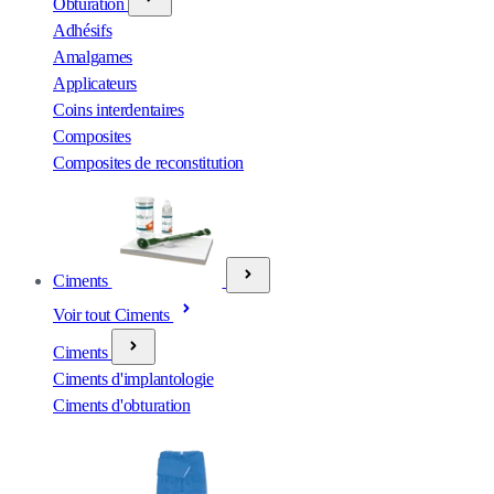
Obturation
Adhésifs
Amalgames
Applicateurs
Coins interdentaires
Composites
Composites de reconstitution
Ciments
Voir tout Ciments
Ciments
Ciments d'implantologie
Ciments d'obturation