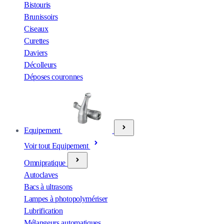
Bistouris
Brunissoirs
Ciseaux
Curettes
Daviers
Décolleurs
Déposes couronnes
Equipement
Voir tout Equipement
Omnipratique
Autoclaves
Bacs à ultrasons
Lampes à photopolymériser
Lubrification
Mélangeurs automatiques