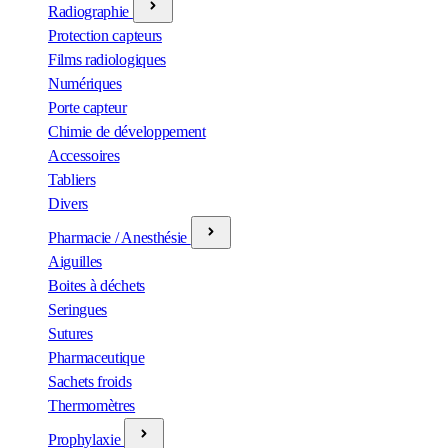
Radiographie
Protection capteurs
Films radiologiques
Numériques
Porte capteur
Chimie de développement
Accessoires
Tabliers
Divers
Pharmacie / Anesthésie
Aiguilles
Boites à déchets
Seringues
Sutures
Pharmaceutique
Sachets froids
Thermomètres
Prophylaxie