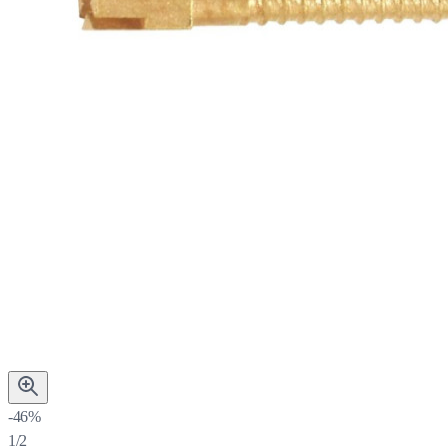
-46%
1/2