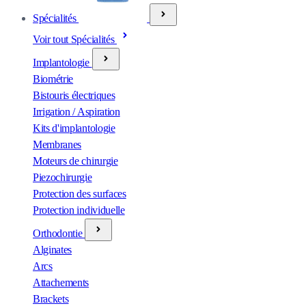
Spécialités
Voir tout Spécialités
Implantologie
Biométrie
Bistouris électriques
Irrigation / Aspiration
Kits d'implantologie
Membranes
Moteurs de chirurgie
Piezochirurgie
Protection des surfaces
Protection individuelle
Orthodontie
Alginates
Arcs
Attachements
Brackets