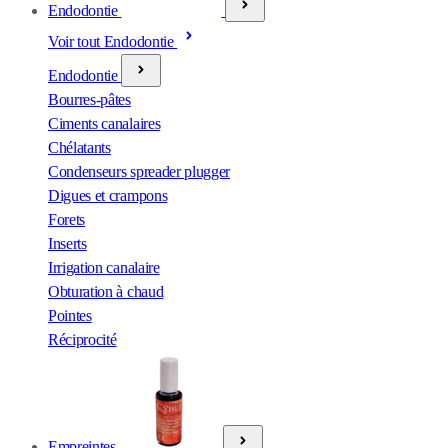
Endodontie
Voir tout Endodontie
Endodontie
Bourres-pâtes
Ciments canalaires
Chélatants
Condenseurs spreader plugger
Digues et crampons
Forets
Inserts
Irrigation canalaire
Obturation à chaud
Pointes
Réciprocité
Empreintes