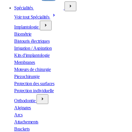
Spécialités
Voir tout Spécialités
Implantologie
Biométrie
Bistouris électriques
Irrigation / Aspiration
Kits d'implantologie
Membranes
Moteurs de chirurgie
Piezochirurgie
Protection des surfaces
Protection individuelle
Orthodontie
Alginates
Arcs
Attachements
Brackets