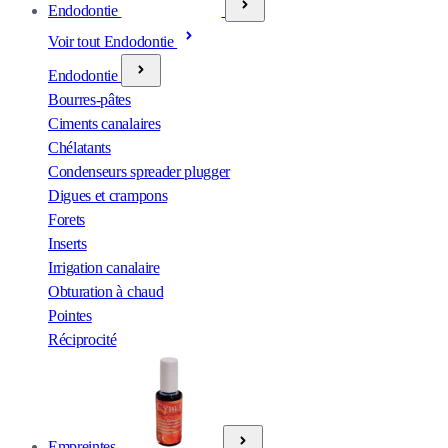
Endodontie
Voir tout Endodontie
Endodontie
Bourres-pâtes
Ciments canalaires
Chélatants
Condenseurs spreader plugger
Digues et crampons
Forets
Inserts
Irrigation canalaire
Obturation à chaud
Pointes
Réciprocité
Empreintes