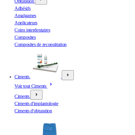
Obturation
Adhésifs
Amalgames
Applicateurs
Coins interdentaires
Composites
Composites de reconstitution
Ciments
Voir tout Ciments
Ciments
Ciments d'implantologie
Ciments d'obturation