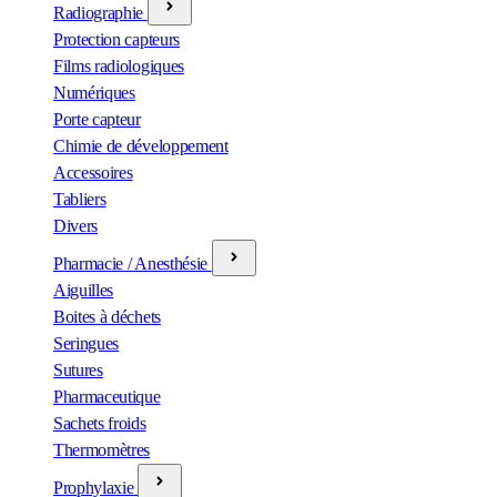
Radiographie
Protection capteurs
Films radiologiques
Numériques
Porte capteur
Chimie de développement
Accessoires
Tabliers
Divers
Pharmacie / Anesthésie
Aiguilles
Boites à déchets
Seringues
Sutures
Pharmaceutique
Sachets froids
Thermomètres
Prophylaxie