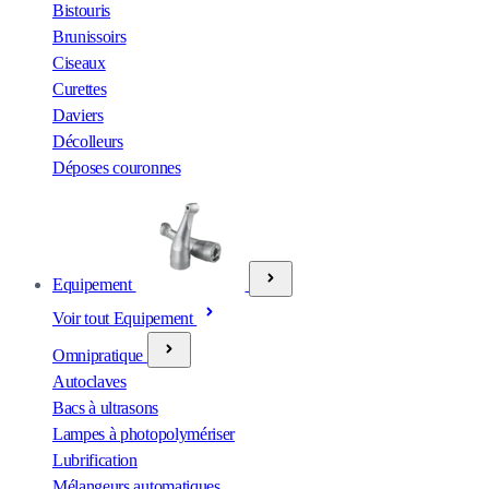
Bistouris
Brunissoirs
Ciseaux
Curettes
Daviers
Décolleurs
Déposes couronnes
Equipement
Voir tout Equipement
Omnipratique
Autoclaves
Bacs à ultrasons
Lampes à photopolymériser
Lubrification
Mélangeurs automatiques