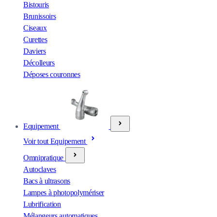
Bistouris
Brunissoirs
Ciseaux
Curettes
Daviers
Décolleurs
Déposes couronnes
Equipement
Voir tout Equipement
Omnipratique
Autoclaves
Bacs à ultrasons
Lampes à photopolymériser
Lubrification
Mélangeurs automatiques