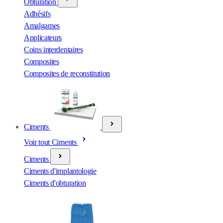
Obturation
Adhésifs
Amalgames
Applicateurs
Coins interdentaires
Composites
Composites de reconstitution
Ciments
Voir tout Ciments
Ciments
Ciments d'implantologie
Ciments d'obturation