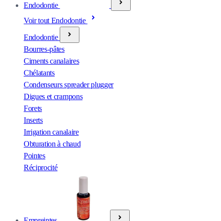
Endodontie
Voir tout Endodontie
Endodontie
Bourres-pâtes
Ciments canalaires
Chélatants
Condenseurs spreader plugger
Digues et crampons
Forets
Inserts
Irrigation canalaire
Obturation à chaud
Pointes
Réciprocité
Empreintes