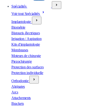
Spécialités
Voir tout Spécialités
Implantologie
Biométrie
Bistouris électriques
Irrigation / Aspiration
Kits d'implantologie
Membranes
Moteurs de chirurgie
Piezochirurgie
Protection des surfaces
Protection individuelle
Orthodontie
Alginates
Arcs
Attachements
Brackets