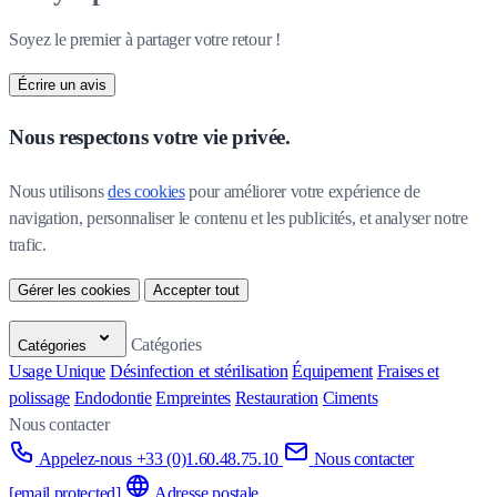
Soyez le premier à partager votre retour !
Écrire un avis
Nous respectons votre vie privée.
Nous utilisons 
des cookies
 pour améliorer votre expérience de 
navigation, personnaliser le contenu et les publicités, et analyser notre 
trafic.
Gérer les cookies
Accepter tout
Catégories
Catégories
Usage Unique
Désinfection et stérilisation
Équipement
Fraises et
polissage
Endodontie
Empreintes
Restauration
Ciments
Nous contacter
Appelez-nous +33 (0)1.60.48.75.10
Nous contacter
[email protected]
Adresse postale