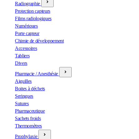
Radiographie
Protection capteurs
Films radiologiques
Numériques
Porte capteur
Chimie de développement
Accessoires
Tabliers
Divers
Pharmacie / Anesthésie
Aiguilles
Boites à déchets
Seringues
Sutures
Pharmaceutique
Sachets froids
Thermomètres
Prophylaxie