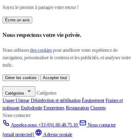
Soyez le premier à partager votre retour !
Écrire un avis
Nous respectons votre vie privée.
Nous utilisons 
des cookies
 pour améliorer votre expérience de 
navigation, personnaliser le contenu et les publicités, et analyser notre 
trafic.
Gérer les cookies
Accepter tout
Catégories
Catégories
Usage Unique
Désinfection et stérilisation
Équipement
Fraises et
polissage
Endodontie
Empreintes
Restauration
Ciments
Nous contacter
Appelez-nous +33 (0)1.60.48.75.10
Nous contacter
[email protected]
Adresse postale