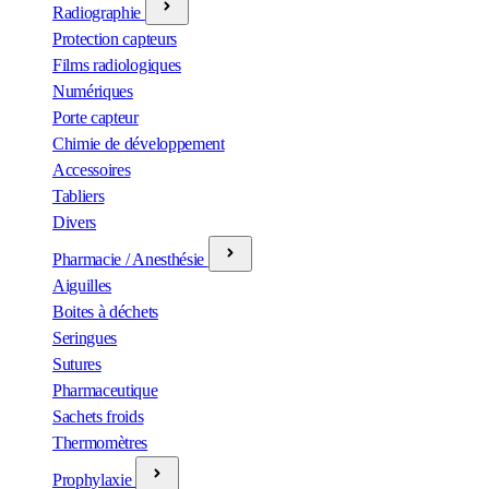
Radiographie
Protection capteurs
Films radiologiques
Numériques
Porte capteur
Chimie de développement
Accessoires
Tabliers
Divers
Pharmacie / Anesthésie
Aiguilles
Boites à déchets
Seringues
Sutures
Pharmaceutique
Sachets froids
Thermomètres
Prophylaxie