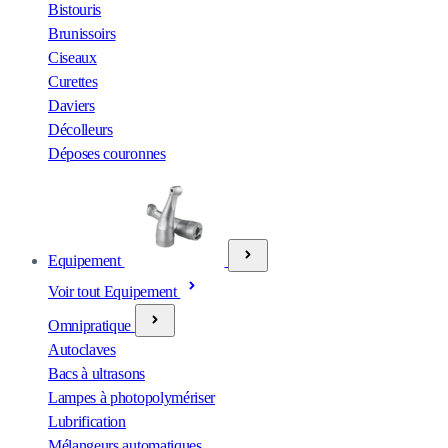
Bistouris
Brunissoirs
Ciseaux
Curettes
Daviers
Décolleurs
Déposes couronnes
Equipement
Voir tout Equipement
Omnipratique
Autoclaves
Bacs à ultrasons
Lampes à photopolymériser
Lubrification
Mélangeurs automatiques