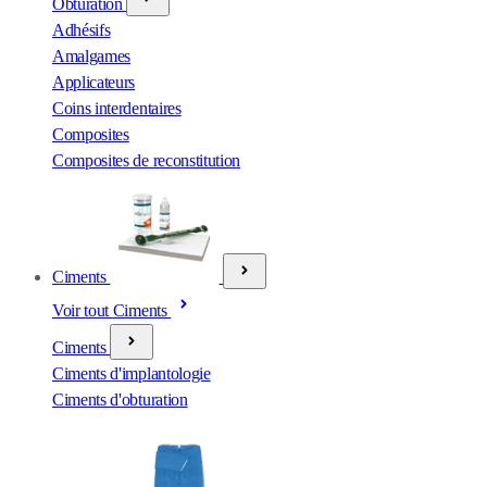
Obturation
Adhésifs
Amalgames
Applicateurs
Coins interdentaires
Composites
Composites de reconstitution
Ciments
Voir tout Ciments
Ciments
Ciments d'implantologie
Ciments d'obturation