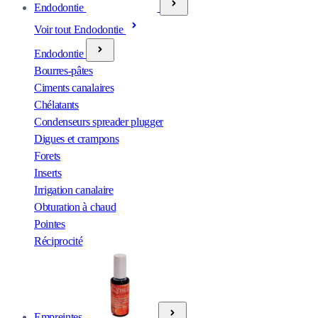
Endodontie
Voir tout Endodontie
Endodontie
Bourres-pâtes
Ciments canalaires
Chélatants
Condenseurs spreader plugger
Digues et crampons
Forets
Inserts
Irrigation canalaire
Obturation à chaud
Pointes
Réciprocité
Empreintes