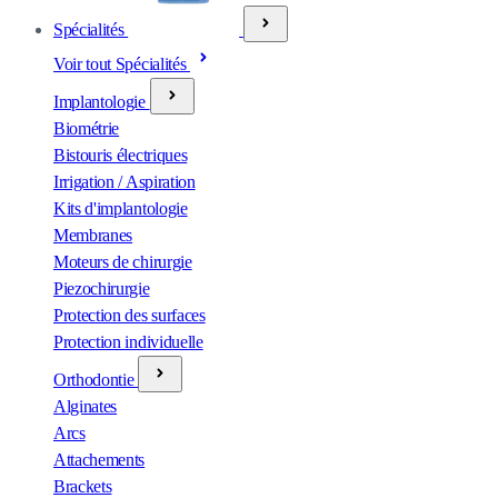
Spécialités
Voir tout Spécialités
Implantologie
Biométrie
Bistouris électriques
Irrigation / Aspiration
Kits d'implantologie
Membranes
Moteurs de chirurgie
Piezochirurgie
Protection des surfaces
Protection individuelle
Orthodontie
Alginates
Arcs
Attachements
Brackets