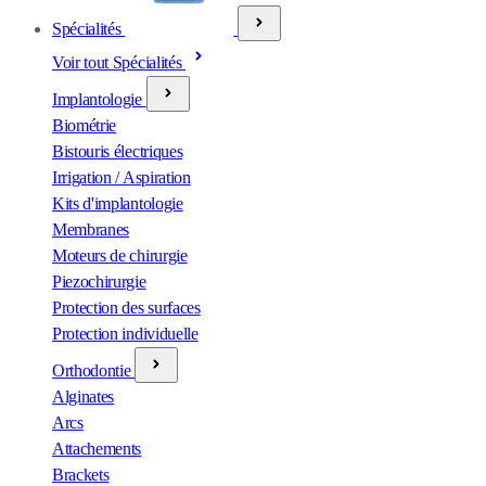
Spécialités
Voir tout Spécialités
Implantologie
Biométrie
Bistouris électriques
Irrigation / Aspiration
Kits d'implantologie
Membranes
Moteurs de chirurgie
Piezochirurgie
Protection des surfaces
Protection individuelle
Orthodontie
Alginates
Arcs
Attachements
Brackets