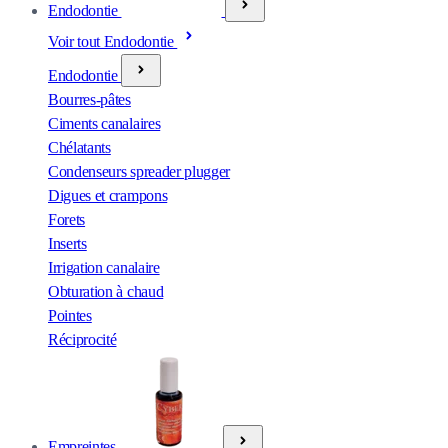
Endodontie
Voir tout Endodontie
Endodontie
Bourres-pâtes
Ciments canalaires
Chélatants
Condenseurs spreader plugger
Digues et crampons
Forets
Inserts
Irrigation canalaire
Obturation à chaud
Pointes
Réciprocité
Empreintes