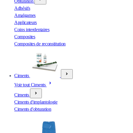
Obturation
Adhésifs
Amalgames
Applicateurs
Coins interdentaires
Composites
Composites de reconstitution
Ciments
Voir tout Ciments
Ciments
Ciments d'implantologie
Ciments d'obturation