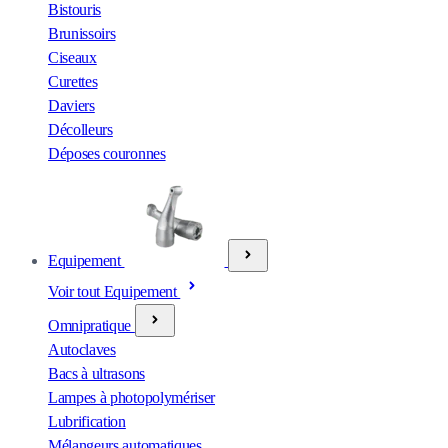
Bistouris
Brunissoirs
Ciseaux
Curettes
Daviers
Décolleurs
Déposes couronnes
Equipement
Voir tout Equipement
Omnipratique
Autoclaves
Bacs à ultrasons
Lampes à photopolymériser
Lubrification
Mélangeurs automatiques