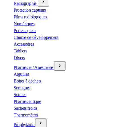
Radiographie
Protection capteurs
Films radiologiques
Numériques
Porte capteur
Chimie de développement
Accessoires
Tabliers
Divers
Pharmacie / Anesthésie
Aiguilles
Boites à déchets
Seringues
Sutures
Pharmaceutique
Sachets froids
Thermomètres
Prophylaxie