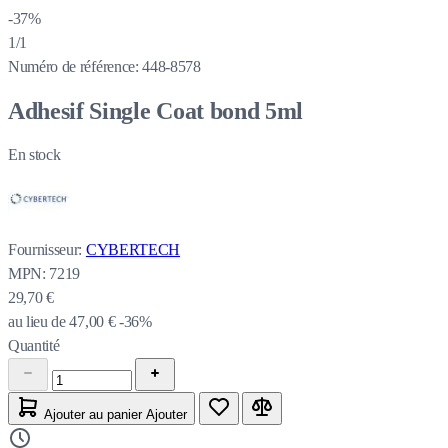
-37%
1/1
Numéro de référence:
448-8578
Adhesif Single Coat bond 5ml
En stock
Fournisseur:
CYBERTECH
MPN:
7219
29,70 €
au lieu de
47,00 €
-36%
Quantité
Ajouter au panier
Ajouter