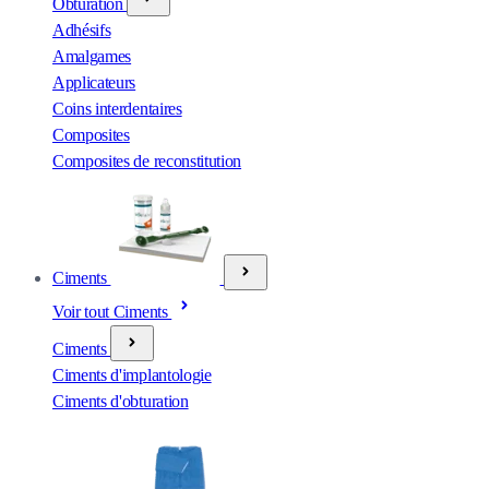
Obturation
Adhésifs
Amalgames
Applicateurs
Coins interdentaires
Composites
Composites de reconstitution
Ciments
Voir tout Ciments
Ciments
Ciments d'implantologie
Ciments d'obturation