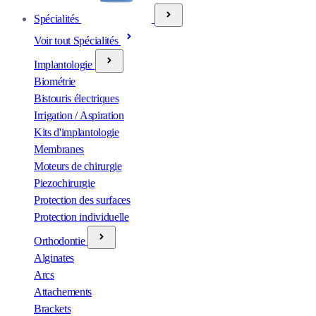
Spécialités
Voir tout Spécialités
Implantologie
Biométrie
Bistouris électriques
Irrigation / Aspiration
Kits d'implantologie
Membranes
Moteurs de chirurgie
Piezochirurgie
Protection des surfaces
Protection individuelle
Orthodontie
Alginates
Arcs
Attachements
Brackets