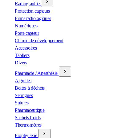
Radiographie
Protection capteurs
Films radiologiques
Numériques
Porte capteur
Chimie de développement
Accessoires
Tabliers
Divers
Pharmacie / Anesthésie
Aiguilles
Boites à déchets
Seringues
Sutures
Pharmaceutique
Sachets froids
Thermomètres
Prophylaxie