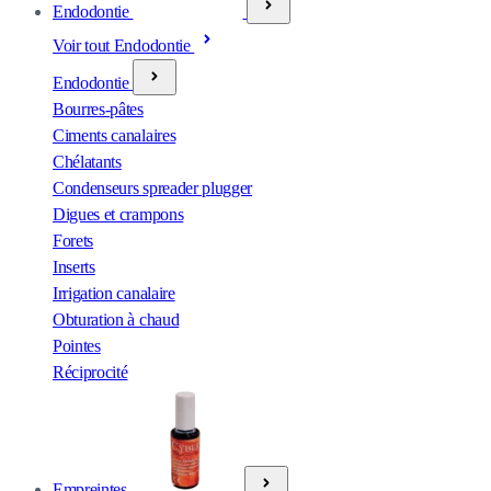
Endodontie
Voir tout Endodontie
Endodontie
Bourres-pâtes
Ciments canalaires
Chélatants
Condenseurs spreader plugger
Digues et crampons
Forets
Inserts
Irrigation canalaire
Obturation à chaud
Pointes
Réciprocité
Empreintes