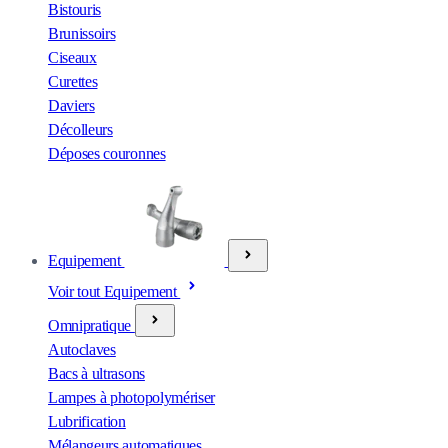
Bistouris
Brunissoirs
Ciseaux
Curettes
Daviers
Décolleurs
Déposes couronnes
Equipement
Voir tout Equipement
Omnipratique
Autoclaves
Bacs à ultrasons
Lampes à photopolymériser
Lubrification
Mélangeurs automatiques