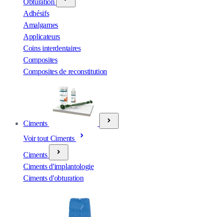
Obturation
Adhésifs
Amalgames
Applicateurs
Coins interdentaires
Composites
Composites de reconstitution
Ciments
Voir tout Ciments
Ciments
Ciments d'implantologie
Ciments d'obturation