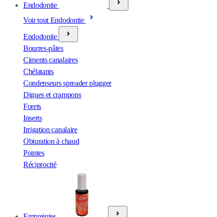
Endodontie
Voir tout Endodontie
Endodontie
Bourres-pâtes
Ciments canalaires
Chélatants
Condenseurs spreader plugger
Digues et crampons
Forets
Inserts
Irrigation canalaire
Obturation à chaud
Pointes
Réciprocité
Empreintes