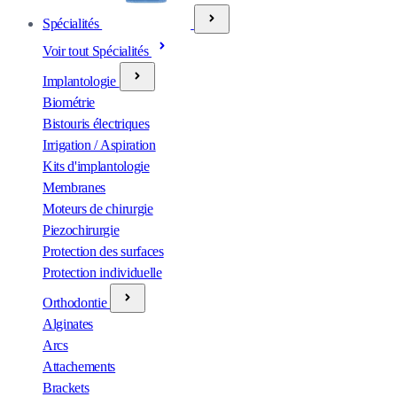
Spécialités
Voir tout Spécialités
Implantologie
Biométrie
Bistouris électriques
Irrigation / Aspiration
Kits d'implantologie
Membranes
Moteurs de chirurgie
Piezochirurgie
Protection des surfaces
Protection individuelle
Orthodontie
Alginates
Arcs
Attachements
Brackets