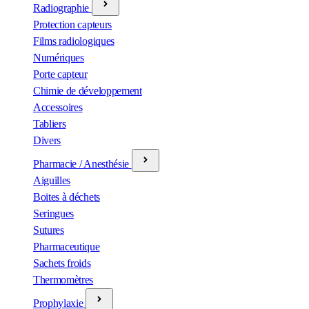
Radiographie
Protection capteurs
Films radiologiques
Numériques
Porte capteur
Chimie de développement
Accessoires
Tabliers
Divers
Pharmacie / Anesthésie
Aiguilles
Boites à déchets
Seringues
Sutures
Pharmaceutique
Sachets froids
Thermomètres
Prophylaxie