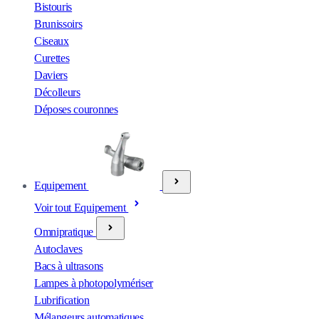
Bistouris
Brunissoirs
Ciseaux
Curettes
Daviers
Décolleurs
Déposes couronnes
Equipement
Voir tout Equipement
Omnipratique
Autoclaves
Bacs à ultrasons
Lampes à photopolymériser
Lubrification
Mélangeurs automatiques